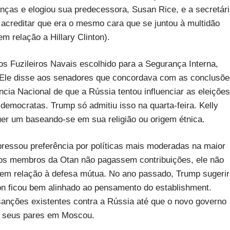
anças e elogiou sua predecessora, Susan Rice, e a secretár
il acreditar que era o mesmo cara que se juntou à multidão
m relação a Hillary Clinton).
dos Fuzileiros Navais escolhido para a Segurança Interna,
Ele disse aos senadores que concordava com as conclusõe
ência Nacional de que a Rússia tentou influenciar as eleições
emocratas. Trump só admitiu isso na quarta-feira. Kelly
uer um baseando-se em sua religião ou origem étnica.
essou preferência por políticas mais moderadas na maior
tros membros da Otan não pagassem contribuições, ele não
m relação à defesa mútua. No ano passado, Trump sugerir
on ficou bem alinhado ao pensamento do establishment.
anções existentes contra a Rússia até que o novo governo
m seus pares em Moscou.