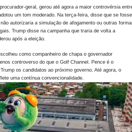
rocurador-geral, gerou até agora a maior controvérsia entr
 adotou um tom moderado. Na terça-feira, disse que se fosse
 não autorizaria a simulação de afogamento ou outras forma
egais. Trump disse na campanha que traria de volta a
erou após a eleição.
 escolheu como companheiro de chapa o governador
nos controverso do que o Golf Channel. Pence é o
a Trump os candidatos ao próximo governo. Até agora, o
flete uma contínua convencionalidade.