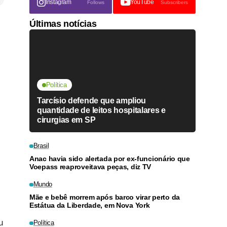
Instagram
YouTube
Follows
Subscribers
Últimas notícias
Política
Tarcísio defende que ampliou
quantidade de leitos hospitalares e
cirurgias em SP
Brasil
Anac havia sido alertada por ex-funcionário que
Voepass reaproveitava peças, diz TV
Mundo
Mãe e bebê morrem após barco virar perto da
Estátua da Liberdade, em Nova York
u
Política