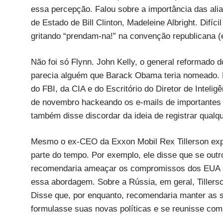
essa percepção. Falou sobre a importância das ali
de Estado de Bill Clinton, Madeleine Albright. Difíc
gritando “prendam-na!” na convenção republicana (e
Não foi só Flynn. John Kelly, o general reformado 
parecia alguém que Barack Obama teria nomeado. 
do FBI, da CIA e do Escritório do Diretor de Intelig
de novembro hackeando os e-mails de importantes d
também disse discordar da ideia de registrar qualq
Mesmo o ex-CEO da Exxon Mobil Rex Tillerson expr
parte do tempo. Por exemplo, ele disse que se ou
recomendaria ameaçar os compromissos dos EUA e
essa abordagem. Sobre a Rússia, em geral, Tillers
Disse que, por enquanto, recomendaria manter as s
formulasse suas novas políticas e se reunisse co