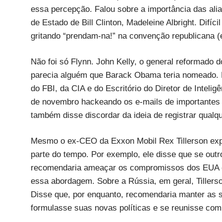
essa percepção. Falou sobre a importância das ali
de Estado de Bill Clinton, Madeleine Albright. Difíc
gritando “prendam-na!” na convenção republicana (e
Não foi só Flynn. John Kelly, o general reformado 
parecia alguém que Barack Obama teria nomeado. 
do FBI, da CIA e do Escritório do Diretor de Intelig
de novembro hackeando os e-mails de importantes d
também disse discordar da ideia de registrar qualq
Mesmo o ex-CEO da Exxon Mobil Rex Tillerson expr
parte do tempo. Por exemplo, ele disse que se ou
recomendaria ameaçar os compromissos dos EUA e
essa abordagem. Sobre a Rússia, em geral, Tillers
Disse que, por enquanto, recomendaria manter as s
formulasse suas novas políticas e se reunisse co