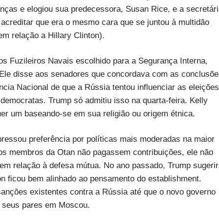
anças e elogiou sua predecessora, Susan Rice, e a secretár
il acreditar que era o mesmo cara que se juntou à multidão
m relação a Hillary Clinton).
dos Fuzileiros Navais escolhido para a Segurança Interna,
Ele disse aos senadores que concordava com as conclusõe
ência Nacional de que a Rússia tentou influenciar as eleições
emocratas. Trump só admitiu isso na quarta-feira. Kelly
uer um baseando-se em sua religião ou origem étnica.
essou preferência por políticas mais moderadas na maior
tros membros da Otan não pagassem contribuições, ele não
m relação à defesa mútua. No ano passado, Trump sugerir
on ficou bem alinhado ao pensamento do establishment.
anções existentes contra a Rússia até que o novo governo
m seus pares em Moscou.