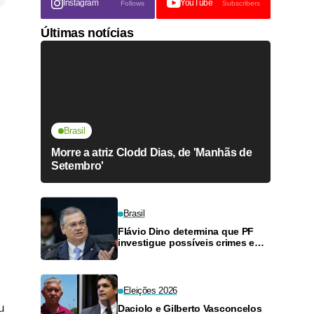
Instagram
YouTube
Follows
Subscribers
Últimas notícias
Brasil
Morre a atriz Clodd Dias, de 'Manhãs de
Setembro'
Brasil
Flávio Dino determina que PF
investigue possíveis crimes em
execução de emendas PIX
Eleições 2026
u
Daciolo e Gilberto Vasconcelos