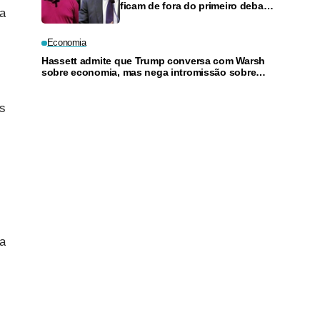
ficam de fora do primeiro debate
ia
ao vivo ao Governo do
Amazonas
Economia
Hassett admite que Trump conversa com Warsh
sobre economia, mas nega intromissão sobre
juros
s
a