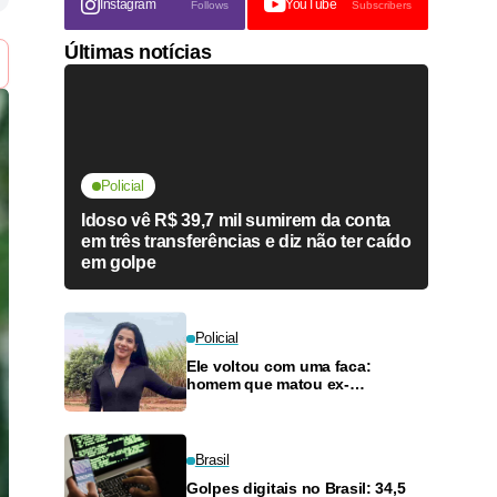
Instagram
YouTube
Follows
Subscribers
Últimas notícias
Policial
Idoso vê R$ 39,7 mil sumirem da conta
em três transferências e diz não ter caído
em golpe
Policial
Ele voltou com uma faca:
homem que matou ex-
companheira com 11 golpes é
condenado a 33 anos
Brasil
Golpes digitais no Brasil: 34,5