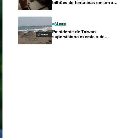
bilhões de tentativas em um ano
e prejuízo de R$ 21,2 bilhões
Mundo
Presidente de Taiwan
supervisiona exercício de
ataque costeiro em manobra
militar anual