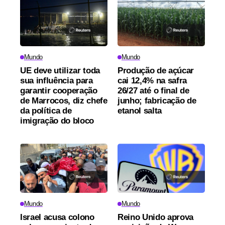
Mundo
Mundo
UE deve utilizar toda
Produção de açúcar
sua influência para
cai 12,4% na safra
garantir cooperação
26/27 até o final de
de Marrocos, diz chefe
junho; fabricação de
da política de
etanol salta
imigração do bloco
Mundo
Mundo
Israel acusa colono
Reino Unido aprova