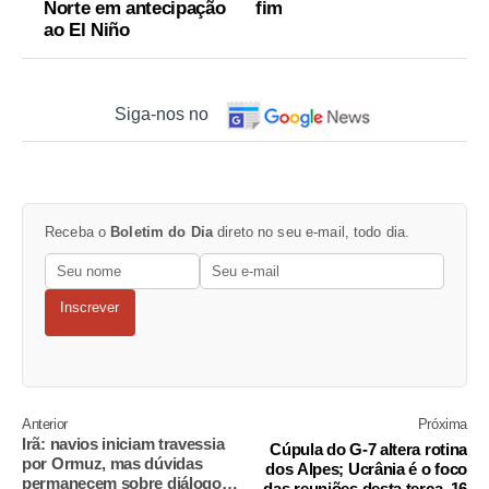
Norte em antecipação
fim
ao El Niño
Siga-nos no
Receba o
Boletim do Dia
direto no seu e-mail, todo dia.
Inscrever
Anterior
Próxima
Irã: navios iniciam travessia
Cúpula do G-7 altera rotina
por Ormuz, mas dúvidas
dos Alpes; Ucrânia é o foco
permanecem sobre diálogo
das reuniões desta terça, 16