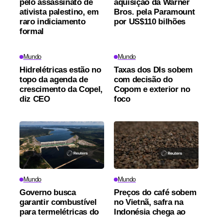
pelo assassinato de
aquisição da Warner
ativista palestino, em
Bros. pela Paramount
raro indiciamento
por US$110 bilhões
formal
Mundo
Mundo
Hidrelétricas estão no
Taxas dos DIs sobem
topo da agenda de
com decisão do
crescimento da Copel,
Copom e exterior no
diz CEO
foco
Mundo
Mundo
Governo busca
Preços do café sobem
garantir combustível
no Vietnã, safra na
para termelétricas do
Indonésia chega ao