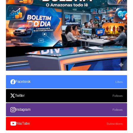
Facebook
Likes
Twitter
Follows
Instagram
Follows
YouTube
Subscribers