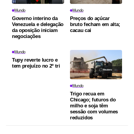
Mundo
Mundo
Governo interino da
Preços do açúcar
Venezuela e delegação
bruto fecham em alta;
da oposição iniciam
cacau cai
negociações
Mundo
Tupy reverte lucro e
tem prejuízo no 2º tri
Mundo
Trigo recua em
Chicago; futuros do
milho e soja têm
sessão com volumes
reduzidos