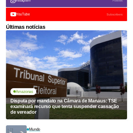
Instagram
Follows
YouTube
Subscribers
Últimas notícias
Amazonas
Disputa por mandato na Câmara de Manaus: TSE
examinará recurso que tenta suspender cassação
de vereador
Mundo