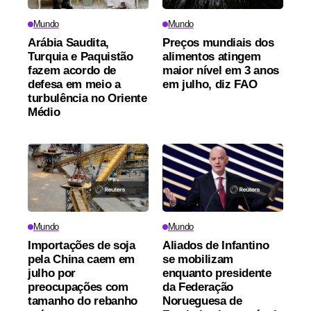
Mundo
Mundo
Arábia Saudita,
Preços mundiais dos
Turquia e Paquistão
alimentos atingem
fazem acordo de
maior nível em 3 anos
defesa em meio a
em julho, diz FAO
turbulência no Oriente
Médio
Mundo
Mundo
Importações de soja
Aliados de Infantino
pela China caem em
se mobilizam
julho por
enquanto presidente
preocupações com
da Federação
tamanho do rebanho
Norueguesa de