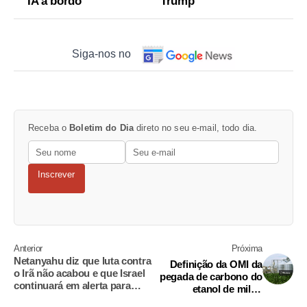
IA a bordo
Trump
Siga-nos no
Receba o
Boletim do Dia
direto no seu e-mail, todo dia.
Inscrever
Anterior
Próxima
Netanyahu diz que luta contra
Definição da OMI da
o Irã não acabou e que Israel
pegada de carbono do
continuará em alerta para
etanol de milho
ameaças
brasileiro é um marco,