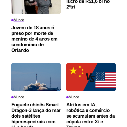
lucro de R$1,6 bi no
2ºtri
Mundo
Jovem de 18 anos é
preso por morte de
menino de 4 anos em
condomínio de
Orlando
Mundo
Mundo
Foguete chinês Smart
Atritos em IA,
Dragon-3 lança do mar
robótica e comércio
dois satélites
se acumulam antes da
hiperespectrais com
cúpula entre Xi e