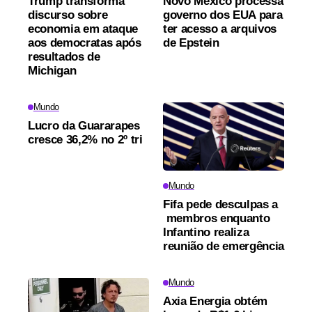
Trump transforma
Novo México processa
discurso sobre
governo dos EUA para
economia em ataque
ter acesso a arquivos
aos democratas após
de Epstein
resultados de
Michigan
Mundo
Lucro da Guararapes
cresce 36,2% no 2º tri
Mundo
Fifa pede desculpas a
membros enquanto
Infantino realiza
reunião de emergência
Mundo
Axia Energia obtém