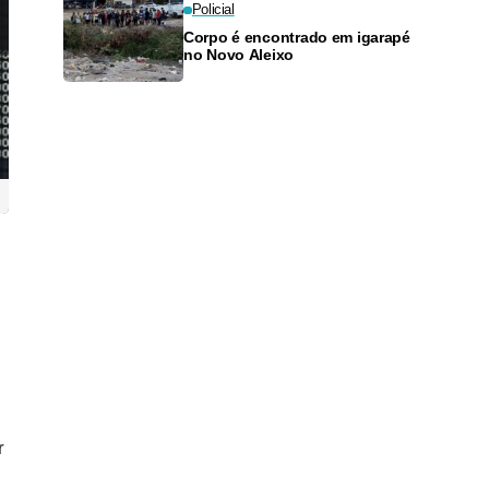
Policial
Corpo é encontrado em igarapé
no Novo Aleixo
r