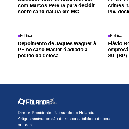
com Marcos Pereira para decidir
crimes n
sobre candidatura em MG
Pix, dec
Política
Política
Depoimento de Jaques Wagner à
Flávio B
PF no caso Master é adiado a
empresá
pedido da defesa
Sul (SP)
Diretor-Presidente: Raimundo de Holanda
Artigos assinados são de responsabilidade de seus
autores.