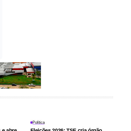
Política
 e abre
Eleições 2026: TSE cria órgão