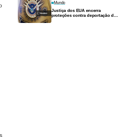
Mundo
o
Justiça dos EUA encerra
proteções contra deportação de
sul-sudaneses
s