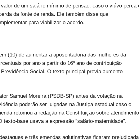
o valor de um salário mínimo de pensão, caso o viúvo perca 
perda da fonte de renda. Ele também disse que
mplementar para viabilizar o acordo.
m (10) de aumentar a aposentadoria das mulheres da
ercentuais por ano a partir do 16º ano de contribuição
Previdência Social. O texto principal previa aumento
relator Samuel Moreira (PSDB-SP) antes da votação na
vidência poderão ser julgadas na Justiça estadual caso o
menda retomou a redação na Constituição sobre atendimento
O texto-base usava a expressão “salário-maternidade”.
staques e três emendas aglutinativas ficaram prejudicada