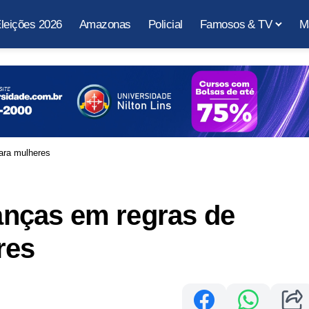
leições 2026
Amazonas
Policial
Famosos & TV
M
ara mulheres
nças em regras de
res