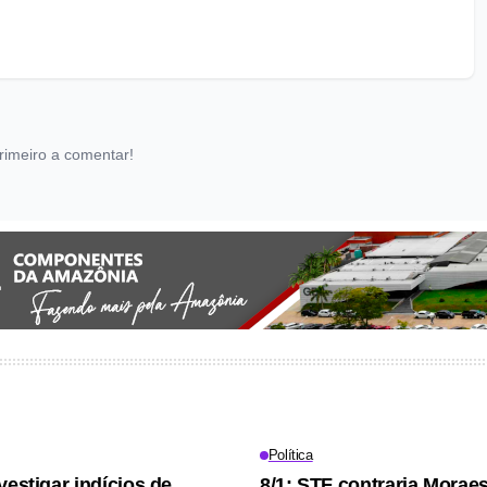
rimeiro a comentar!
Política
vestigar indícios de
8/1: STF contraria Moraes