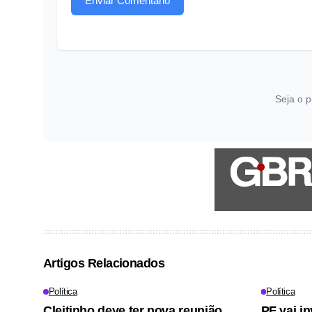
Enviar Comentário
Seja o p
Artigos Relacionados
Política
Política
Cleitinho deve ter nova reunião
PF vai in