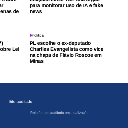
ar
para monitorar uso de IA e fake
penas de
news
Política
7)
PL escolhe o ex-deputado
obre Lei
Charlles Evangelista como vice
na chapa de Flávio Roscoe em
Minas
Site auditado
Relatório de auditoria em atualização