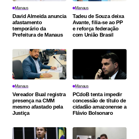
Manaus
Manaus
David Almeida anuncia
Tadeu de Souza deixa
afastamento
Avante, filia-se ao PP
temporário da
e reforça federação
Prefeitura de Manaus
com União Brasil
Manaus
Manaus
Vereador Bual registra
PCdoB tenta impedir
presença na CMM
concessão de título de
mesmo afastado pela
cidadão amazonense a
Justiça
Flávio Bolsonaro