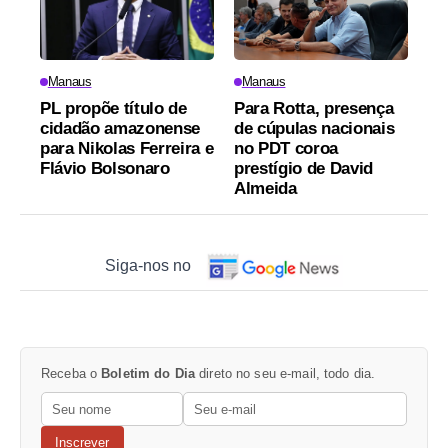
Manaus
Manaus
PL propõe título de
Para Rotta, presença
cidadão amazonense
de cúpulas nacionais
para Nikolas Ferreira e
no PDT coroa
Flávio Bolsonaro
prestígio de David
Almeida
Siga-nos no
Receba o
Boletim do Dia
direto no seu e-mail, todo dia.
Inscrever