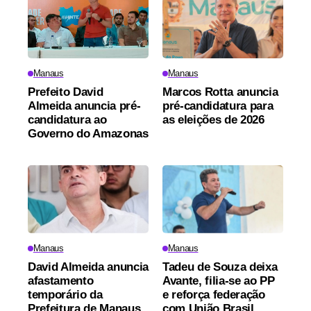
Manaus
Manaus
Prefeito David
Marcos Rotta anuncia
Almeida anuncia pré-
pré-candidatura para
candidatura ao
as eleições de 2026
Governo do Amazonas
Manaus
Manaus
David Almeida anuncia
Tadeu de Souza deixa
afastamento
Avante, filia-se ao PP
temporário da
e reforça federação
Prefeitura de Manaus
com União Brasil