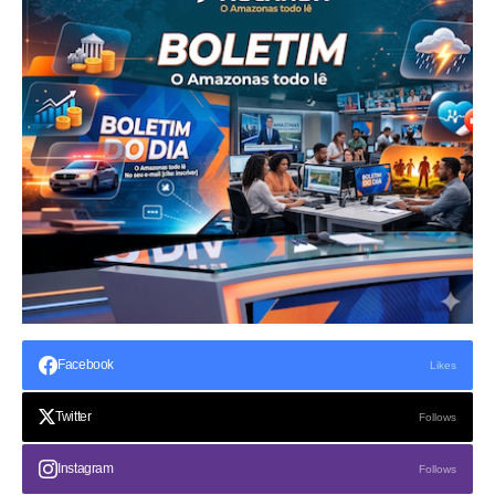
Facebook
Likes
Twitter
Follows
Instagram
Follows