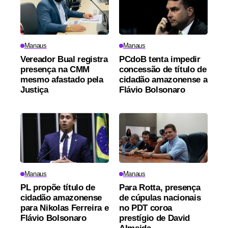
Manaus
Manaus
Vereador Bual registra
PCdoB tenta impedir
presença na CMM
concessão de título de
mesmo afastado pela
cidadão amazonense a
Justiça
Flávio Bolsonaro
Manaus
Manaus
PL propõe título de
Para Rotta, presença
cidadão amazonense
de cúpulas nacionais
para Nikolas Ferreira e
no PDT coroa
Flávio Bolsonaro
prestígio de David