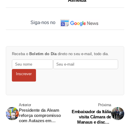
Almeida
Siga-nos no
Receba o
Boletim do Dia
direto no seu e-mail, todo dia.
Inscrever
Anterior
Próxima
Presidente da Aleam
Embaixador da Itália
reforça compromisso
visita Câmara de
com Autazes em
Manaus e discute
agenda de prestação
parcerias