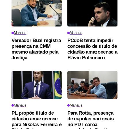
Manaus
Manaus
Vereador Bual registra
PCdoB tenta impedir
presença na CMM
concessão de título de
mesmo afastado pela
cidadão amazonense a
Justiça
Flávio Bolsonaro
Manaus
Manaus
PL propõe título de
Para Rotta, presença
cidadão amazonense
de cúpulas nacionais
para Nikolas Ferreira e
no PDT coroa