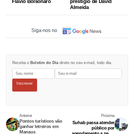
Flávio Bolsonaro
prestígio de David
Almeida
Siga-nos no
Receba o
Boletim do Dia
direto no seu e-mail, todo dia.
Inscrever
Anterior
Próxima
Pontos turísticos vão
Suhab passa atender
ganhar letreiros em
público por
Manaus
agendamento a partir