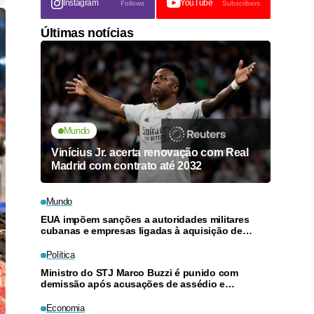
Instagram
YouTube
Follows
Subscribers
Últimas notícias
Mundo
Vinícius Jr. acerta renovação com Real
Madrid com contrato até 2032
Mundo
EUA impõem sanções a autoridades militares
cubanas e empresas ligadas à aquisição de
armas
Política
Ministro do STJ Marco Buzzi é punido com
demissão após acusações de assédio e
importunação sexual
Economia