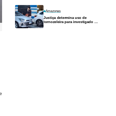
Amazonas
Justiça determina uso de
tornozeleira para investigado por
perseguir estudante em Manaus
e