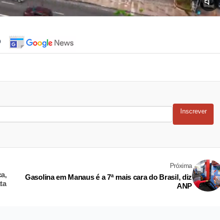
o
Inscrever
Próxima
a,
Gasolina em Manaus é a 7ª mais cara do Brasil, diz
ta
ANP