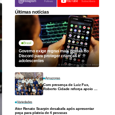
Instagram
YouTube
Follows
Subscribers
Últimas notícias
Brasil
Governo exige regras mais rígidas no
Discord para proteger crianças e
adolescentes
Amazonas
Com presença de Luiz Fux,
Roberto Cidade reforça apoio a
projeto social de jiu-jitsu no
Ouro Verde
Variedades
Ator Renato Scarpin desabafa após apresentar
peça para plateia de 4 pessoas