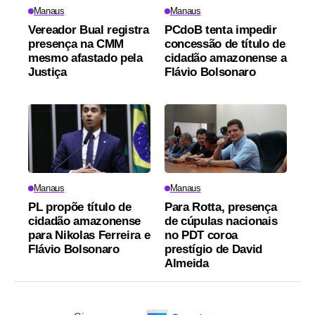
Manaus
Manaus
Vereador Bual registra
PCdoB tenta impedir
presença na CMM
concessão de título de
mesmo afastado pela
cidadão amazonense a
Justiça
Flávio Bolsonaro
Manaus
Manaus
PL propõe título de
Para Rotta, presença
cidadão amazonense
de cúpulas nacionais
para Nikolas Ferreira e
no PDT coroa
Flávio Bolsonaro
prestígio de David
Almeida