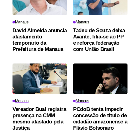
Manaus
Manaus
David Almeida anuncia
Tadeu de Souza deixa
afastamento
Avante, filia-se ao PP
temporário da
e reforça federação
Prefeitura de Manaus
com União Brasil
Manaus
Manaus
Vereador Bual registra
PCdoB tenta impedir
presença na CMM
concessão de título de
mesmo afastado pela
cidadão amazonense a
Justiça
Flávio Bolsonaro