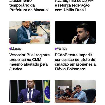
afastamento
Avante, filia-se ao PP
temporário da
e reforça federação
Prefeitura de Manaus
com União Brasil
Manaus
Manaus
Vereador Bual registra
PCdoB tenta impedir
presença na CMM
concessão de título de
mesmo afastado pela
cidadão amazonense a
Justiça
Flávio Bolsonaro