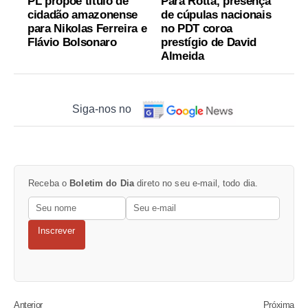
PL propõe título de
Para Rotta, presença
cidadão amazonense
de cúpulas nacionais
para Nikolas Ferreira e
no PDT coroa
Flávio Bolsonaro
prestígio de David
Almeida
Siga-nos no
Receba o
Boletim do Dia
direto no seu e-mail, todo dia.
Inscrever
Anterior
Próxima