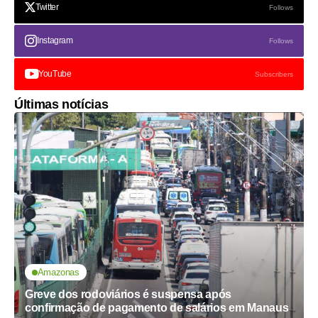
Twitter
Follows
Instagram
Follows
YouTube
Subscribers
Últimas notícias
Amazonas
Greve dos rodoviários é suspensa após
confirmação de pagamento de salários em Manaus