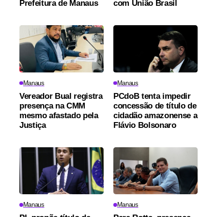
Prefeitura de Manaus
com União Brasil
Manaus
Manaus
Vereador Bual registra
PCdoB tenta impedir
presença na CMM
concessão de título de
mesmo afastado pela
cidadão amazonense a
Justiça
Flávio Bolsonaro
Manaus
Manaus