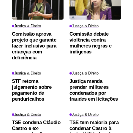
Justiça & Direito
Justiça & Direito
Comissão aprova
Comissão debate
projeto que garante
violência contra
lazer inclusivo para
mulheres negras e
crianças com
indígenas
deficiência
Justiça & Direito
Justiça & Direito
STF retoma
Justiça manda
julgamento sobre
prender militares
pagamento de
condenados por
penduricalhos
fraudes em licitações
Justiça & Direito
Justiça & Direito
TSE condena Cláudio
TSE tem maioria para
Castro e ex-
condenar Castro à