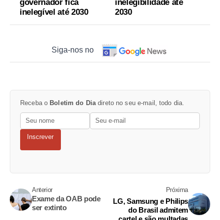
governador fica
inelegibilidade até
inelegível até 2030
2030
Siga-nos no
Receba o
Boletim do Dia
direto no seu e-mail, todo dia.
Inscrever
Anterior
Próxima
Exame da OAB pode
LG, Samsung e Philips
ser extinto
do Brasil admitem
cartel e são multadas