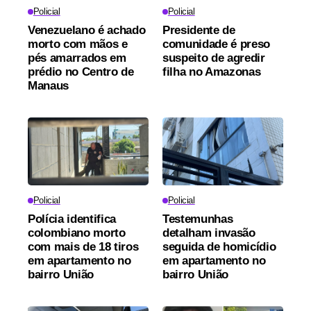
Policial
Policial
Venezuelano é achado
Presidente de
morto com mãos e
comunidade é preso
pés amarrados em
suspeito de agredir
prédio no Centro de
filha no Amazonas
Manaus
Policial
Policial
Polícia identifica
Testemunhas
colombiano morto
detalham invasão
com mais de 18 tiros
seguida de homicídio
em apartamento no
em apartamento no
bairro União
bairro União