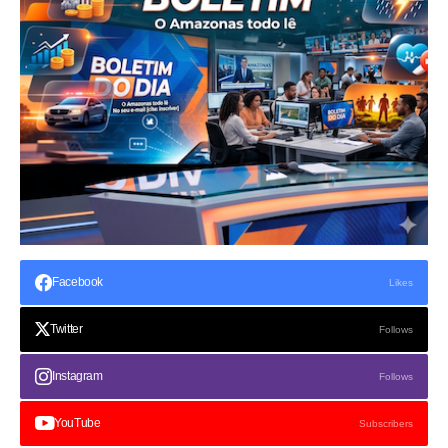
Facebook
Likes
Twitter
Follows
Instagram
Follows
YouTube
Subscribers