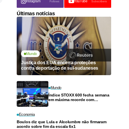
Instagram
YouTube
Follows
Subscribers
Últimas notícias
Mundo
Justiça dos EUA encerra proteções
contra deportação de sul-sudaneses
Mundo
Índice STOXX 600 fecha semana
em máxima recorde com
balanços e dados fracos de
trabalho dos EUA
Economia
Boulos diz que Lula e Alcolumbre não firmaram
acordo sobre fim da escala 6x1