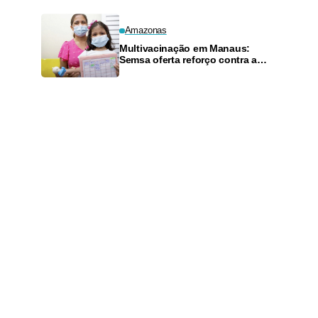
Amazonas
Multivacinação em Manaus:
Semsa oferta reforço contra a
pólio para crianças de 4 anos