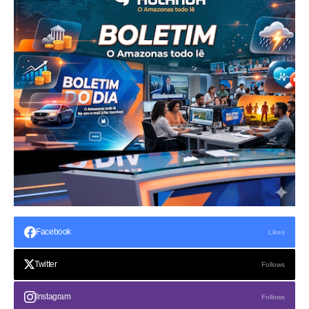
Facebook
Likes
Twitter
Follows
Instagram
Follows