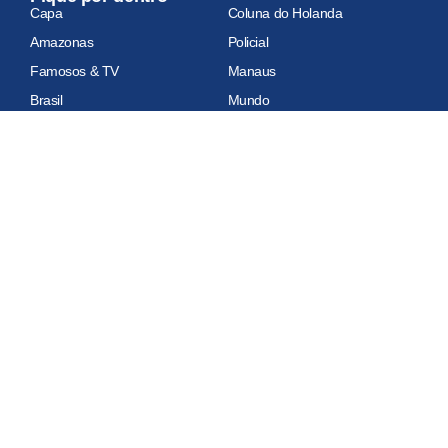
Capa
Coluna do Holanda
Amazonas
Policial
Famosos & TV
Manaus
Brasil
Mundo
Economia
Esportes
Geral
Site auditado
Relatório de auditoria em atualização
Copyright 2026 Portal do Holanda. Todos os Direitos Reservados.
Sobre Nós
Política de Privacidade