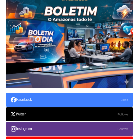
Facebook
Likes
Twitter
Follows
Instagram
Follows