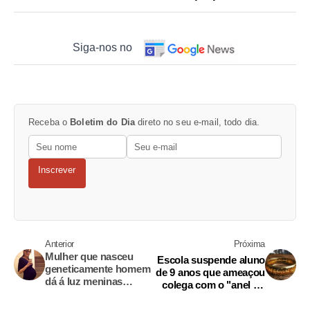
Siga-nos no
Receba o
Boletim do Dia
direto no seu e-mail, todo dia.
Inscrever
Anterior
Próxima
Mulher que nasceu
Escola suspende aluno
geneticamente homem
de 9 anos que ameaçou
dá á luz meninas
colega com o "anel do
gêmeas com ajuda de
poder"
tratamento inovador