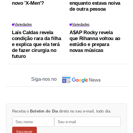
novo 'X-Men'?
enquanto estava noiva
de outra pessoa
Variedades
Variedades
Laís Caldas revela
A$AP Rocky revela
condição rara da filha
que Rihanna voltou ao
e explica que ela terá
estúdio e prepara
de fazer cirurgia no
novas músicas
futuro
Siga-nos no
Receba o
Boletim do Dia
direto no seu e-mail, todo dia.
Inscrever