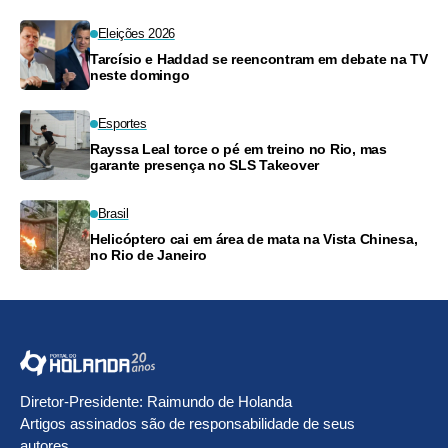
Eleições 2026
Tarcísio e Haddad se reencontram em debate na TV
neste domingo
Esportes
Rayssa Leal torce o pé em treino no Rio, mas
garante presença no SLS Takeover
Brasil
Helicóptero cai em área de mata na Vista Chinesa,
no Rio de Janeiro
Diretor-Presidente: Raimundo de Holanda
Artigos assinados são de responsabilidade de seus
autores.