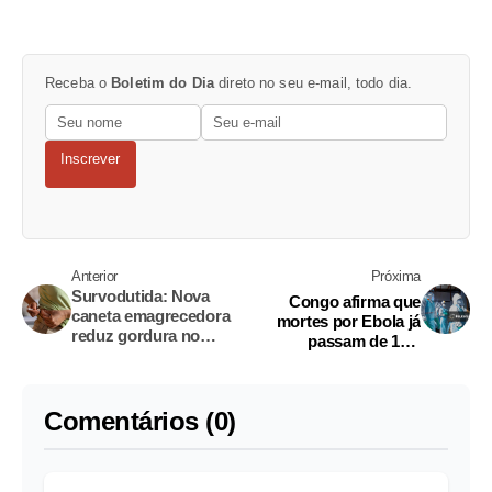
Receba o
Boletim do Dia
direto no seu e-mail, todo dia.
Inscrever
Anterior
Próxima
Survodutida: Nova
Congo afirma que
caneta emagrecedora
mortes por Ebola já
reduz gordura no
passam de 100,
fígado e preserva
enquanto grupos
massa muscular
armados ameaçam
resposta à crise
Comentários (0)