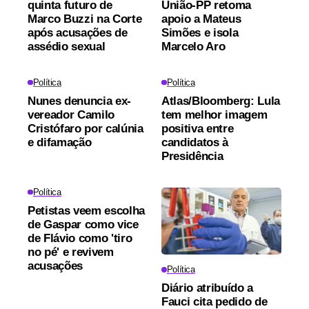
quinta futuro de
União-PP retoma
Marco Buzzi na Corte
apoio a Mateus
após acusações de
Simões e isola
assédio sexual
Marcelo Aro
Política
Política
Nunes denuncia ex-
Atlas/Bloomberg: Lula
vereador Camilo
tem melhor imagem
Cristófaro por calúnia
positiva entre
e difamação
candidatos à
Presidência
Política
Petistas veem escolha
de Gaspar como vice
de Flávio como 'tiro
no pé' e revivem
acusações
Política
Diário atribuído a
Fauci cita pedido de