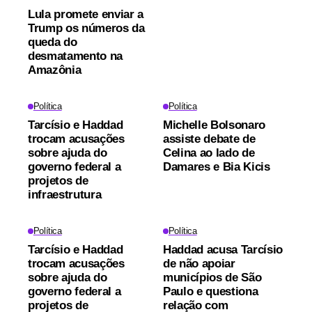
Lula promete enviar a
Trump os números da
queda do
desmatamento na
Amazônia
Política
Política
Tarcísio e Haddad
Michelle Bolsonaro
trocam acusações
assiste debate de
sobre ajuda do
Celina ao lado de
governo federal a
Damares e Bia Kicis
projetos de
infraestrutura
Política
Política
Tarcísio e Haddad
Haddad acusa Tarcísio
trocam acusações
de não apoiar
sobre ajuda do
municípios de São
governo federal a
Paulo e questiona
projetos de
relação com