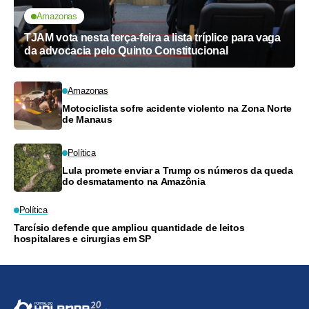
Amazonas
TJAM vota nesta terça-feira a lista tríplice para vaga
da advocacia pelo Quinto Constitucional
Amazonas
Motociclista sofre acidente violento na Zona Norte
de Manaus
Política
Lula promete enviar a Trump os números da queda
do desmatamento na Amazônia
Política
Tarcísio defende que ampliou quantidade de leitos
hospitalares e cirurgias em SP