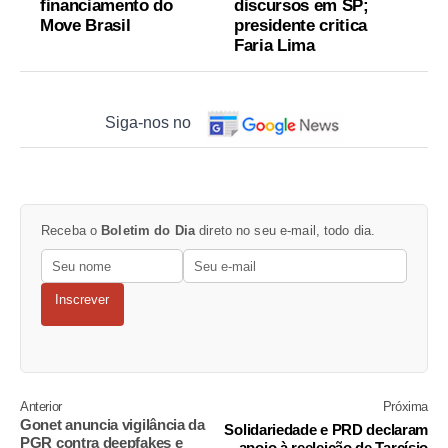
financiamento do
discursos em SP;
Move Brasil
presidente critica
Faria Lima
Siga-nos no
Receba o
Boletim do Dia
direto no seu e-mail, todo dia.
Inscrever
Anterior
Próxima
Gonet anuncia vigilância da
Solidariedade e PRD declaram
PGR contra deepfakes e
apoio à reeleição de Tarcísio