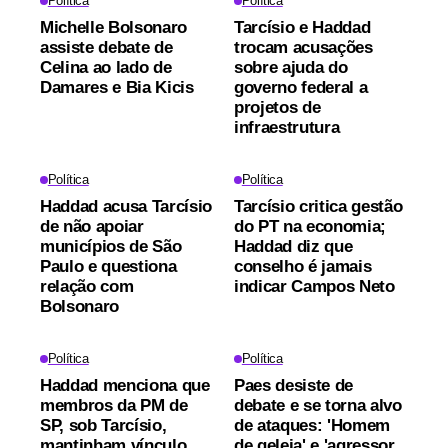
Política
Política
Michelle Bolsonaro
Tarcísio e Haddad
assiste debate de
trocam acusações
Celina ao lado de
sobre ajuda do
Damares e Bia Kicis
governo federal a
projetos de
infraestrutura
Política
Política
Haddad acusa Tarcísio
Tarcísio critica gestão
de não apoiar
do PT na economia;
municípios de São
Haddad diz que
Paulo e questiona
conselho é jamais
relação com
indicar Campos Neto
Bolsonaro
Política
Política
Haddad menciona que
Paes desiste de
membros da PM de
debate e se torna alvo
SP, sob Tarcísio,
de ataques: 'Homem
mantinham vínculo
de geleia' e 'agressor