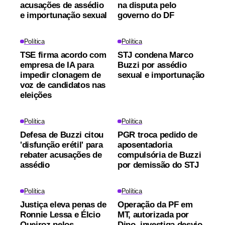
acusações de assédio
na disputa pelo
e importunação sexual
governo do DF
Política
Política
TSE firma acordo com
STJ condena Marco
empresa de IA para
Buzzi por assédio
impedir clonagem de
sexual e importunação
voz de candidatos nas
eleições
Política
Política
Defesa de Buzzi citou
PGR troca pedido de
'disfunção erétil' para
aposentadoria
rebater acusações de
compulsória de Buzzi
assédio
por demissão do STJ
Política
Política
Justiça eleva penas de
Operação da PF em
Ronnie Lessa e Élcio
MT, autorizada por
Queiroz pelos
Dino, investiga desvio