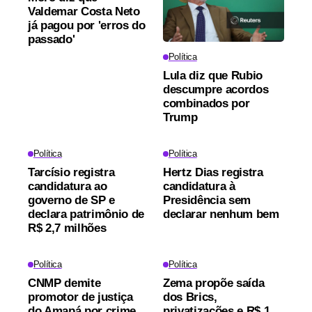
Valdemar Costa Neto
já pagou por 'erros do
passado'
Política
Lula diz que Rubio
descumpre acordos
combinados por
Trump
Política
Política
Tarcísio registra
Hertz Dias registra
candidatura ao
candidatura à
governo de SP e
Presidência sem
declara patrimônio de
declarar nenhum bem
R$ 2,7 milhões
Política
Política
CNMP demite
Zema propõe saída
promotor de justiça
dos Brics,
do Amapá por crime
privatizações e R$ 1