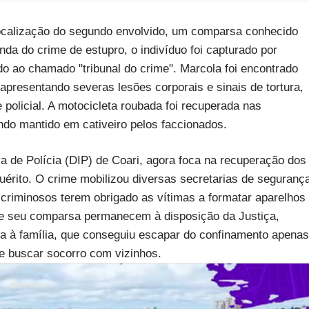
calização do segundo envolvido, um comparsa conhecido
nda do crime de estupro, o indivíduo foi capturado por
 ao chamado "tribunal do crime". Marcola foi encontrado
presentando severas lesões corporais e sinais de tortura,
policial. A motocicleta roubada foi recuperada nas
ndo mantido em cativeiro pelos faccionados.
va de Polícia (DIP) de Coari, agora foca na recuperação dos
uérito. O crime mobilizou diversas secretarias de seguranç
 criminosos terem obrigado as vítimas a formatar aparelhos
or e seu comparsa permanecem à disposição da Justiça,
cia à família, que conseguiu escapar do confinamento apenas
 e buscar socorro com vizinhos.