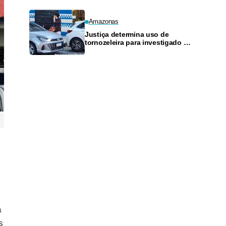
Amazonas
Justiça determina uso de
tornozeleira para investigado por
perseguir estudante em Manaus
a
s