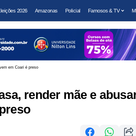
leições 2026
Amazonas
Policial
Famosos & TV
M
ovem em Coari é preso
casa, render mãe e abusa
 preso