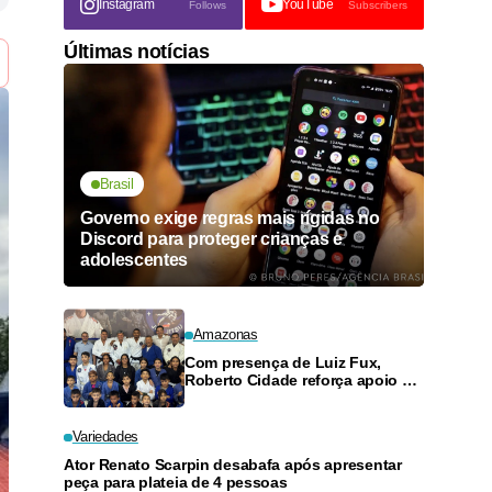
Instagram
YouTube
Follows
Subscribers
Últimas notícias
Brasil
Governo exige regras mais rígidas no
Discord para proteger crianças e
adolescentes
Amazonas
Com presença de Luiz Fux,
Roberto Cidade reforça apoio a
projeto social de jiu-jitsu no
Ouro Verde
Variedades
Ator Renato Scarpin desabafa após apresentar
peça para plateia de 4 pessoas