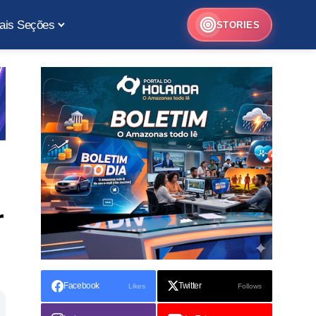
ais Seções
STORIES
r
Facebook
Twitter
Likes
Follows