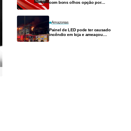
com bons olhos opção por
fábrica compartilhada no Brasil,
diz diretor
Amazonas
Painel de LED pode ter causado
incêndio em loja e ameaçou
posto de combustíveis em
Manaus