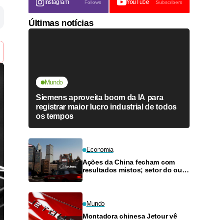
Instagram
YouTube
Follows
Subscribers
Últimas notícias
Mundo
Siemens aproveita boom da IA para
registrar maior lucro industrial de todos
os tempos
Economia
Ações da China fecham com
resultados mistos; setor do ouro
sobe
Mundo
Montadora chinesa Jetour vê