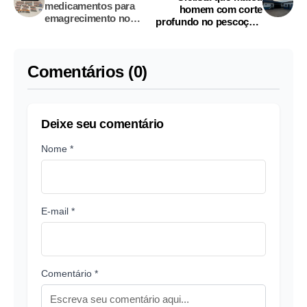
medicamentos para
homem com corte
emagrecimento no
profundo no pescoço é
Aeroporto de Manaus;
preso no interior do
dois são presos
Amazonas
Comentários (0)
Deixe seu comentário
Nome *
E-mail *
Comentário *