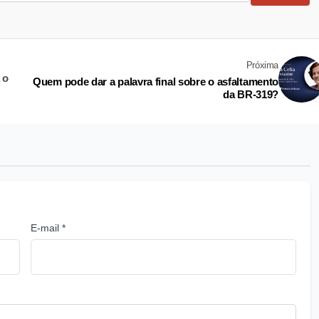
Próxima
 o
Quem pode dar a palavra final sobre o asfaltamento
da BR-319?
E-mail *