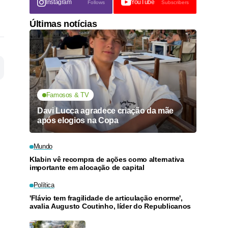
Instagram
YouTube
Follows
Subscribers
Últimas notícias
Famosos & TV
Davi Lucca agradece criação da mãe
após elogios na Copa
Mundo
Klabin vê recompra de ações como alternativa
importante em alocação de capital
Política
'Flávio tem fragilidade de articulação enorme',
avalia Augusto Coutinho, líder do Republicanos