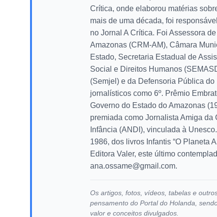
Crítica, onde elaborou matérias sob
mais de uma década, foi responsáve
no Jornal A Crítica. Foi Assessora 
Amazonas (CRM-AM), Câmara Munici
Estado, Secretaria Estadual de Assis
Social e Direitos Humanos (SEMASDH
(Semjel) e da Defensoria Pública d
jornalísticos como 6º. Prêmio Embra
Governo do Estado do Amazonas (199
premiada como Jornalista Amiga da C
Infância (ANDI), vinculada à Unesco.
1986, dos livros Infantis “O Planeta
Editora Valer, este último contempla
ana.ossame@gmail.com
.
Os artigos, fotos, vídeos, tabelas e out
pensamento do Portal do Holanda, sendo d
valor e conceitos divulgados.