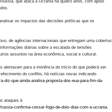
a Rússia, que ataca a Ucrânia há quatro anos, com apoio
ados.
alisar os impactos das decisões políticas que os
novo, de agências internacionais que entregam uma cobertur
informações diárias sobre a escalada de tensões
tros assuntos na área econômica, social e cultural.
s alertavam para a iminência do início do que poderá ser
fecimento do conflito, há notícias novas indicando
ra-diz-que-ainda-analisa-proposta-dos-eua-para-fim-da-
os ataques à
/russia-confirma-cessar-fogo-de-dois-dias-com-a-ucrania
.