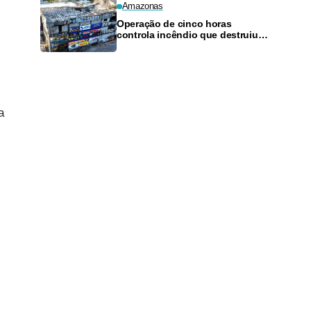
Amazonas
Operação de cinco horas
controla incêndio que destruiu
loja de materiais de construção
em Manaus
a