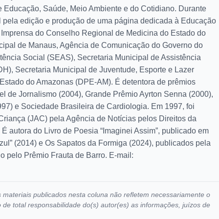
re Educação, Saúde, Meio Ambiente e do Cotidiano. Durante
l pela edição e produção de uma página dedicada à Educação
de Imprensa do Conselho Regional de Medicina do Estado do
pal de Manaus, Agência de Comunicação do Governo do
tência Social (SEAS), Secretaria Municipal de Assistência
), Secretaria Municipal de Juventude, Esporte e Lazer
o Estado do Amazonas (DPE-AM). É detentora de prêmios
tel de Jornalismo (2004), Grande Prêmio Ayrton Senna (2000),
7) e Sociedade Brasileira de Cardiologia. Em 1997, foi
riança (JAC) pela Agência de Notícias pelos Direitos da
 É autora do Livro de Poesia “Imaginei Assim”, publicado em
 Azul” (2014) e Os Sapatos da Formiga (2024), publicados pela
do pelo Prêmio Frauta de Barro. E-mail:
ros materiais publicados nesta coluna não refletem necessariamente o
e total responsabilidade do(s) autor(es) as informações, juízos de