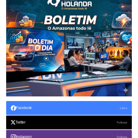
Facebook
Likes
Twitter
Follows
Instagram
Follows