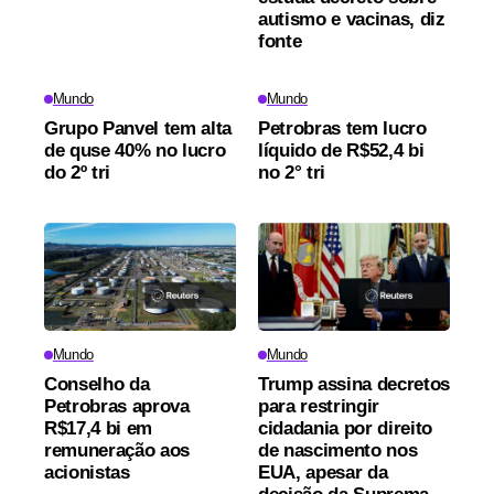
autismo e vacinas, diz
fonte
Mundo
Mundo
Grupo Panvel tem alta
Petrobras tem lucro
de quse 40% no lucro
líquido de R$52,4 bi
do 2º tri
no 2° tri
Mundo
Mundo
Conselho da
Trump assina decretos
Petrobras aprova
para restringir
R$17,4 bi em
cidadania por direito
remuneração aos
de nascimento nos
acionistas
EUA, apesar da