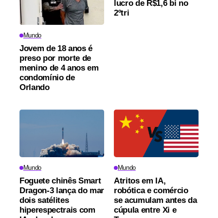
lucro de R$1,6 bi no
2ºtri
Mundo
Jovem de 18 anos é
preso por morte de
menino de 4 anos em
condomínio de
Orlando
Mundo
Mundo
Foguete chinês Smart
Atritos em IA,
Dragon-3 lança do mar
robótica e comércio
dois satélites
se acumulam antes da
hiperespectrais com
cúpula entre Xi e