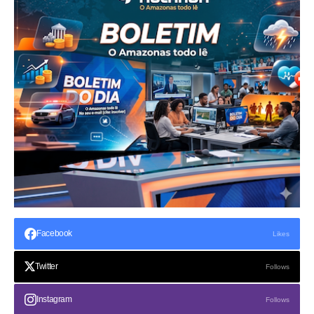
Facebook
Likes
Twitter
Follows
Instagram
Follows