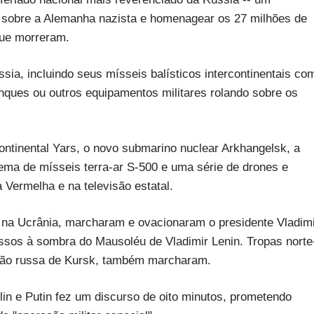
a sobre a Alemanha nazista e homenagear os 27 milhões de
que morreram.
ssia, incluindo seus mísseis balísticos intercontinentais co
anques ou outros equipamentos militares rolando sobre os
ontinental Yars, o novo submarino nuclear Arkhangelsk, a
tema de mísseis terra-ar S-500 e uma série de drones e
a Vermelha e na televisão estatal.
 na Ucrânia, marcharam e ovacionaram o presidente Vladim
ussos à sombra do Mausoléu de Vladimir Lenin. Tropas norte
gião russa de Kursk, também marcharam.
n e Putin fez um discurso de oito minutos, prometendo