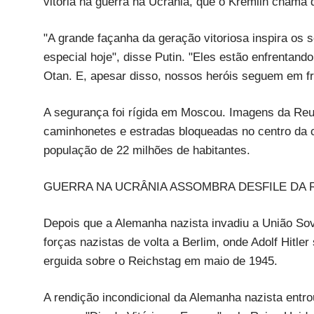
vitória na guerra na Ucrânia, que o Kremlin chama d
"A grande façanha da geração vitoriosa inspira os s
especial hoje", disse Putin. "Eles estão enfrentan
Otan. E, apesar disso, nossos heróis seguem em fr
A segurança foi rígida em Moscou. Imagens da Re
caminhonetes e estradas bloqueadas no centro da c
população de 22 milhões de habitantes.
GUERRA NA UCRÂNIA ASSOMBRA DESFILE DA 
Depois que a Alemanha nazista invadiu a União So
forças nazistas de volta a Berlim, onde Adolf Hitler
erguida sobre o Reichstag em maio de 1945.
A rendição incondicional da Alemanha nazista entr