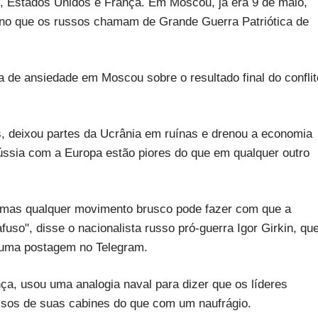
o, Estados Unidos e França. Em Moscou, já era 9 de maio,
ca no que os russos chamam de Grande Guerra Patriótica de
 de ansiedade em Moscou sobre o resultado final do conflit
, deixou partes da Ucrânia em ruínas e drenou a economia
ússia com a Europa estão piores do que em qualquer outro
, mas qualquer movimento brusco pode fazer com que a
so", disse o nacionalista russo pró-guerra Igor Girkin, qu
m uma postagem no Telegram.
nça, usou uma analogia naval para dizer que os líderes
sos de suas cabines do que com um naufrágio.