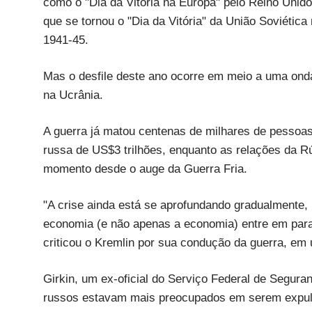
como o "Dia da Vitória na Europa" pelo Reino Unid
que se tornou o "Dia da Vitória" da União Soviéti
1941-45.
Mas o desfile deste ano ocorre em meio a uma onda
na Ucrânia.
A guerra já matou centenas de milhares de pessoas
russa de US$3 trilhões, enquanto as relações da R
momento desde o auge da Guerra Fria.
"A crise ainda está se aprofundando gradualmente
economia (e não apenas a economia) entre em parafu
criticou o Kremlin por sua condução da guerra, e
Girkin, um ex-oficial do Serviço Federal de Segura
russos estavam mais preocupados em serem expul