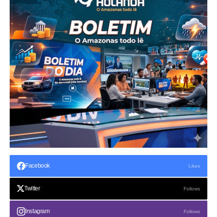
Facebook
Likes
Twitter
Follows
Instagram
Follows