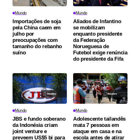
Mundo
Mundo
Importações de soja
Aliados de Infantino
pela China caem em
se mobilizam
julho por
enquanto presidente
preocupações com
da Federação
tamanho do rebanho
Norueguesa de
suíno
Futebol exige renúncia
do presidente da Fifa
Mundo
Mundo
JBS e fundo soberano
Adolescente tailandês
da Indonésia criam
mata 7 pessoas em
joint venture e
ataque em casa e na
preveem US$5 bi para
escola antes de atirar