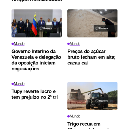
Mundo
Mundo
Governo interino da
Preços do açúcar
Venezuela e delegação
bruto fecham em alta;
da oposição iniciam
cacau cai
negociações
Mundo
Tupy reverte lucro e
tem prejuízo no 2º tri
Mundo
Trigo recua em