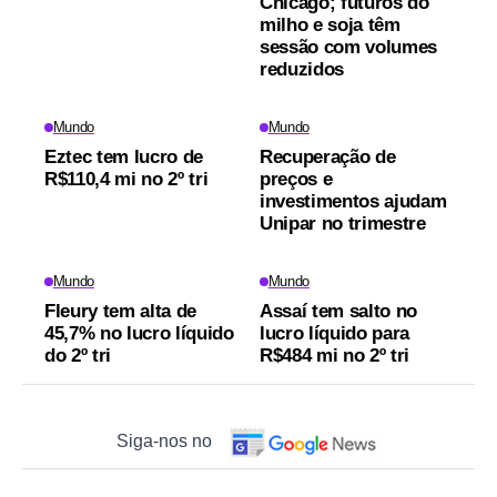
Chicago; futuros do
milho e soja têm
sessão com volumes
reduzidos
Mundo
Mundo
Eztec tem lucro de
Recuperação de
R$110,4 mi no 2º tri
preços e
investimentos ajudam
Unipar no trimestre
Mundo
Mundo
Fleury tem alta de
Assaí tem salto no
45,7% no lucro líquido
lucro líquido para
do 2º tri
R$484 mi no 2º tri
Siga-nos no