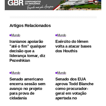
Artigos Relacionados
Mundo
Mundo
Iranianos apoiarão
Exército do Iêmen
"até o fim" qualquer
volta a atacar bases
decisão que a
dos Houthis
liderança tomar, diz
Pezeshkian
Mundo
Mundo
Senado americano
Senado dos EUA
encerra sessão sem
aprova Todd Blanche
avanço no projeto
como procurador-
para prova de
geral em votação
cidadania
apertada no