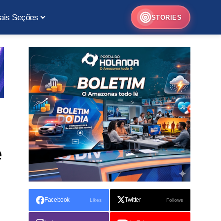
ais Seções
STORIES
e
Facebook
Twitter
Likes
Follows