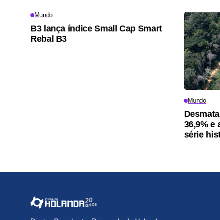
Mundo
B3 lança índice Small Cap Smart
Rebal B3
Mundo
Desmata
36,9% e 
série his