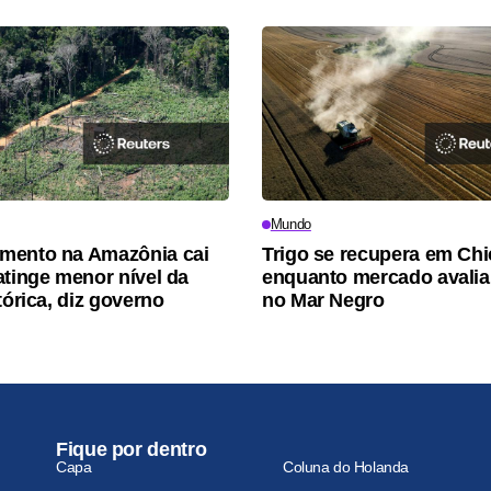
Mundo
mento na Amazônia cai
Trigo se recupera em Ch
atinge menor nível da
enquanto mercado avalia
tórica, diz governo
no Mar Negro
Fique por dentro
Capa
Coluna do Holanda