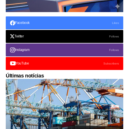
Facebook
Likes
Twitter
Follows
Instagram
Follows
YouTube
Subscribers
Últimas notícias