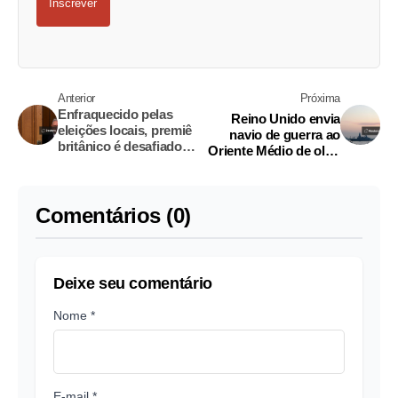
Inscrever
Anterior
Próxima
Enfraquecido pelas
Reino Unido envia
eleições locais, premiê
navio de guerra ao
britânico é desafiado
Oriente Médio de olho
por ex-ministra
em uma possível
missão em Ormuz
Comentários (0)
Deixe seu comentário
Nome *
E-mail *