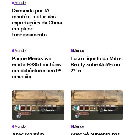
Mundo
Demanda por IA
mantém motor das
exportações da China
em pleno
funcionamento
Mundo
Mundo
Pague Menos vai
Lucro líquido da Mitre
emitir R$350 milhões
Realty sobe 45,5% no
em debêntures em 9ª
2º tri
emissão
Mundo
Mundo
Anec mantém
Anec vê aumento nas