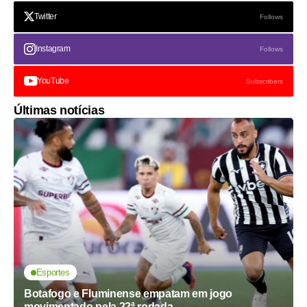
Twitter
Follows
Instagram
Follows
YouTube
Subscribers
Últimas notícias
Esportes
Botafogo e Fluminense empatam em jogo
movimentado pela 22ª rodada