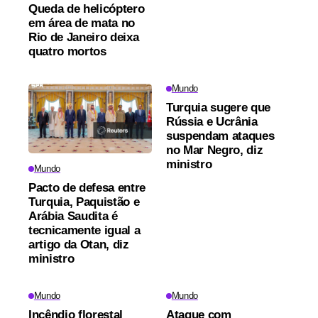
Queda de helicóptero
em área de mata no
Rio de Janeiro deixa
quatro mortos
Mundo
Turquia sugere que
Rússia e Ucrânia
suspendam ataques
no Mar Negro, diz
ministro
Mundo
Pacto de defesa entre
Turquia, Paquistão e
Arábia Saudita é
tecnicamente igual a
artigo da Otan, diz
ministro
Mundo
Mundo
Incêndio florestal
Ataque com