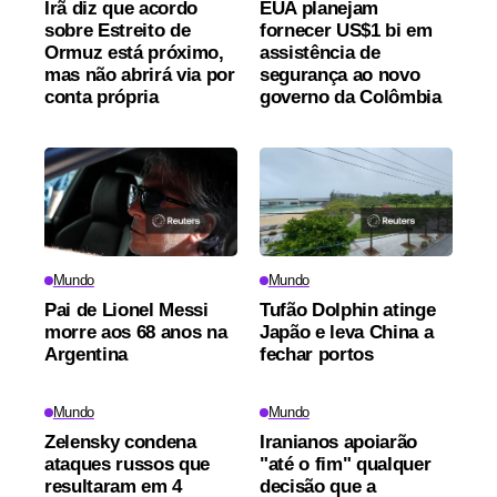
Irã diz que acordo
EUA planejam
sobre Estreito de
fornecer US$1 bi em
Ormuz está próximo,
assistência de
mas não abrirá via por
segurança ao novo
conta própria
governo da Colômbia
Mundo
Mundo
Pai de Lionel Messi
Tufão Dolphin atinge
morre aos 68 anos na
Japão e leva China a
Argentina
fechar portos
Mundo
Mundo
Zelensky condena
Iranianos apoiarão
ataques russos que
"até o fim" qualquer
resultaram em 4
decisão que a