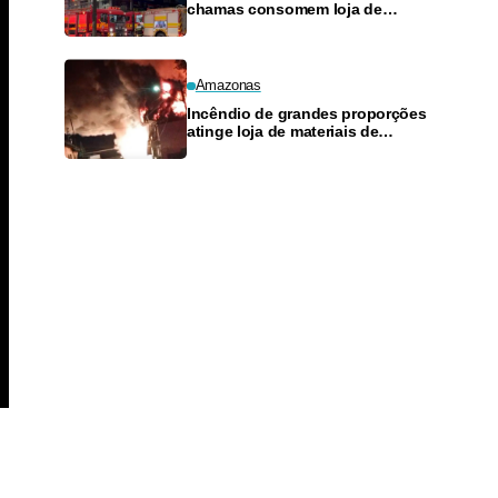
chamas consomem loja de
materiais de construção no
Monte das Oliveiras
Amazonas
Incêndio de grandes proporções
atinge loja de materiais de
construção no Monte das
Oliveiras