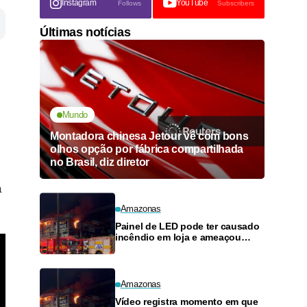
Instagram
YouTube
Follows
Subscribers
Últimas notícias
Mundo
Montadora chinesa Jetour vê com bons
olhos opção por fábrica compartilhada
no Brasil, diz diretor
a
Amazonas
Painel de LED pode ter causado
incêndio em loja e ameaçou
posto de combustíveis em
Manaus
Amazonas
Vídeo registra momento em que