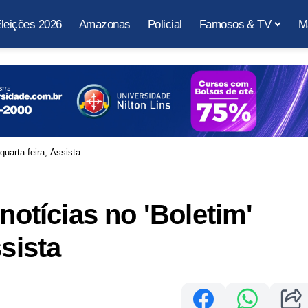
leições 2026
Amazonas
Policial
Famosos & TV
M
 quarta-feira; Assista
notícias no 'Boletim'
ssista