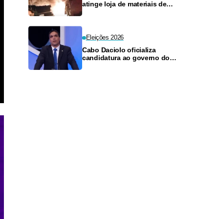
atinge loja de materiais de
construção no Monte das
Oliveiras
Eleições 2026
Cabo Daciolo oficializa
candidatura ao governo do
Amazonas pelo Mobiliza