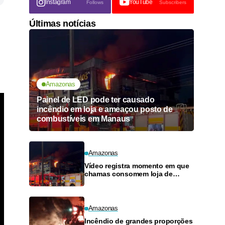
Instagram
YouTube
Follows
Subscribers
Últimas notícias
Amazonas
Painel de LED pode ter causado
incêndio em loja e ameaçou posto de
combustíveis em Manaus
Amazonas
Vídeo registra momento em que
chamas consomem loja de
materiais de construção no
Monte das Oliveiras
Amazonas
Incêndio de grandes proporções