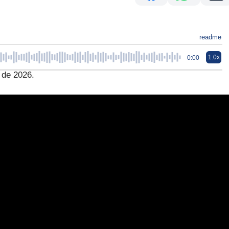
readme
1.0x
0:00
 de 2026.